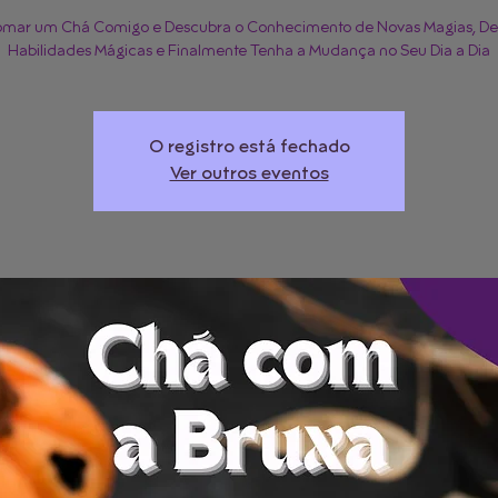
omar um Chá Comigo e Descubra o Conhecimento de Novas Magias, De
Habilidades Mágicas e Finalmente Tenha a Mudança no Seu Dia a Dia
O registro está fechado
Ver outros eventos