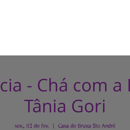
HOME
CASA DE BRUXA
CUR
cia - Chá com a
Tânia Gori
sex., 03 de fev.
  |  
Casa de Bruxa Sto André