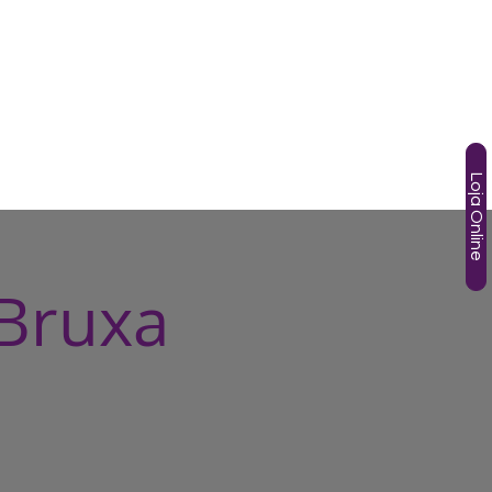
SOS
TÂNIA GORI
AGENDA
HOTMART
More
Loja Online
 Bruxa