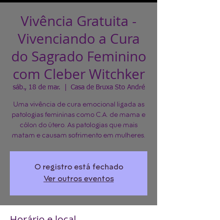
Vivência Gratuita -
Vivenciando a Cura
do Sagrado Feminino
com Cleber Witchker
sáb., 18 de mar.
  |  
Casa de Bruxa Sto André
Uma vivência de cura emocional ligada as
patologias femininas como C.A. de mama e
cólon do útero. As patologias que mais
matam e causam sofrimento em mulheres.
O registro está fechado
Ver outros eventos
Horário e local