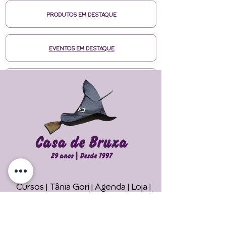
PRODUTOS EM DESTAQUE
EVENTOS EM DESTAQUE
MÍDIAS CASA DE BRUXA
CURSOS ONLINE HOTMART
ENTRE EM CONTATO
Cursos | Tânia Gori
| Agenda |
Loja |
Faça seu Ritual 
Maiores Informações
Online !
Telefone/Whatsapp: +55 11 94785-