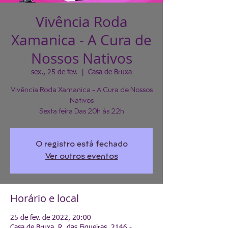
Vivência Roda
Xamanica - A Cura de
Nossos Nativos
sex., 25 de fev.
  |  
Casa de Bruxa
Vivência Roda Xamanica - A Cura de Nossos
Nativos
Sexta feira Das 20h às 22h
O registro está fechado
Ver outros eventos
Horário e local
25 de fev. de 2022, 20:00
Casa de Bruxa, R. das Figueiras, 2146 -