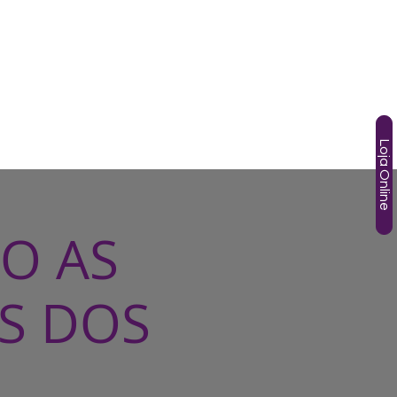
SOS
TÂNIA GORI
AGENDA
HOTMART
More
Loja Online
O AS
S DOS