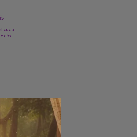
ís
nhos da
e nós.