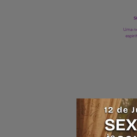
s
Uma no
espir