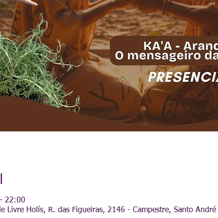
l
– 22:00
e Livre Holís, R. das Figueiras, 2146 - Campestre, Santo André 