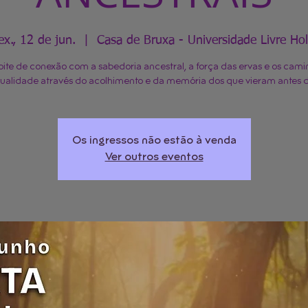
ex., 12 de jun.
  |  
Casa de Bruxa - Universidade Livre Hol
ite de conexão com a sabedoria ancestral, a força das ervas e os cami
itualidade através do acolhimento e da memória dos que vieram antes d
Os ingressos não estão à venda
Ver outros eventos