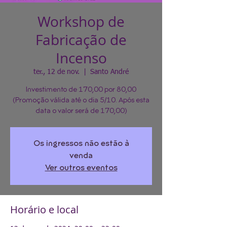
Workshop de
Fabricação de
Incenso
ter., 12 de nov.
  |  
Santo André
Investimento de 170,00 por 80,00
(Promoção válida até o dia 5/10. Após esta
data o valor será de 170,00)
Os ingressos não estão à
venda
Ver outros eventos
Horário e local