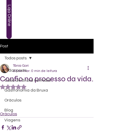
Loja Online
Post
Todos posts
Tânia Gori
Todos posts
23 de mar.
0 min de leitura
Confio no processo da vida.
Casa de Bruxa na mídia
Avaliado com NaN de 5 estrelas.
Gastronomia da Bruxa
Oráculos
Blog
Oráculos
Viagens