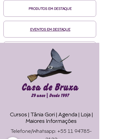
PRODUTOS EM DESTAQUE
EVENTOS EM DESTAQUE
MÍDIAS CASA DE BRUXA
CURSOS ONLINE HOTMART
ENTRE EM CONTATO
Cursos | Tânia Gori
| Agenda |
Loja |
Faça seu Ritual 
Maiores Informações
Online !
Telefone/Whatsapp: +55 11 94785-