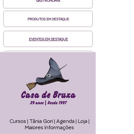
GASTRONOMIA
PRODUTOS EM DESTAQUE
EVENTOS EM DESTAQUE
MÍDIAS CASA DE BRUXA
CURSOS ONLINE HOTMART
ENTRE EM CONTATO
Cursos | Tânia Gori
| Agenda |
Loja |
Faça seu Ritual 
Maiores Informações