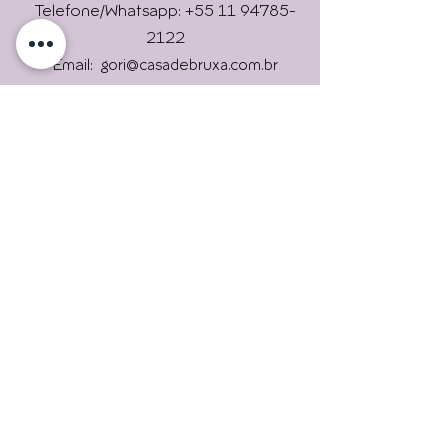
Online !
Telefone/Whatsapp: +55 11 94785-
2122
Email:
gori@casadebruxa.com.br
Imprensa: gori@casadebruxa.com.br
R. das Figueiras, 2146, Campestre,
Envie
Santo André/ SP
09080-301
Universidade Livre Holística
Casa de Bruxa é um lugar que
trará experiências
maravilhosas. Uma verdadeira
escola de bruxas.
Assine nossas newsletters.
Para continuar informado.