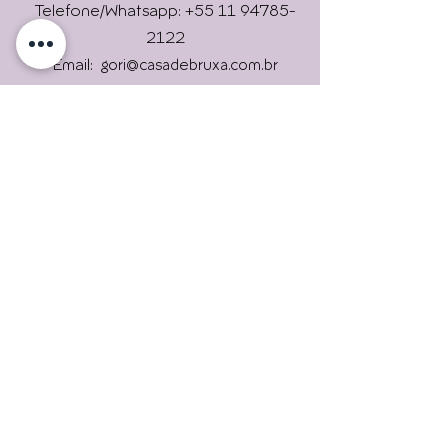
Online !
Telefone/Whatsapp: +55 11 94785-
2122
Email:
gori@casadebruxa.com.br
Imprensa: gori@casadebruxa.com.br
R. das Figueiras, 2146, Campestre,
Envie
Santo André/ SP
09080-301
Universidade Livre Holística
Casa de Bruxa é um lugar que
trará experiências
maravilhosas. Uma verdadeira
escola de bruxas.
Assine nossas newsletters.
Para continuar informado.