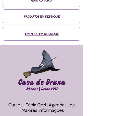
GASTRONOMIA
PRODUTOS EM DESTAQUE
EVENTOS EM DESTAQUE
MÍDIAS CASA DE BRUXA
CURSOS ONLINE HOTMART
ENTRE EM CONTATO
Cursos | Tânia Gori
| Agenda |
Loja |
Faça seu Ritual 
Maiores Informações