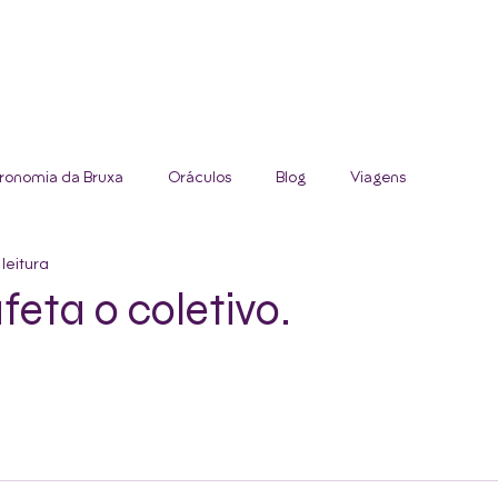
HOME
CASA DE BRUXA
CUR
ronomia da Bruxa
Oráculos
Blog
Viagens
leitura
feta o coletivo.
las.