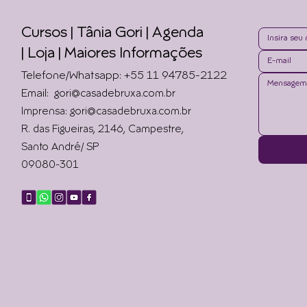
Cursos | Tânia Gori
| Agenda
|
Loja | Maiores Informações
Telefone/Whatsapp: +55 11 94785-2122
Email:
gori@casadebruxa.com.br
Imprensa: gori@casadebruxa.com.br
R. das Figueiras, 2146, Campestre,
Santo André/ SP
09080-301