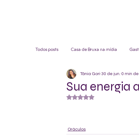
Todos posts
Casa de Bruxa na mídia
Gast
Tânia Gori
30 de jun.
0 min de 
Sua energia a
Avaliado com NaN de 5 estre
Oráculos