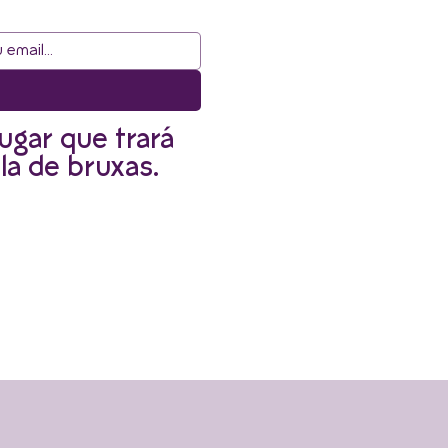
ugar que trará
la de bruxas.
r informado.
Envie