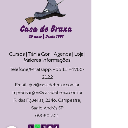
CURSOS ONLINE HOTMART
ENTRE EM CONTATO
Cursos | Tânia Gori
| Agenda |
Loja |
Faça seu Ritual 
Maiores Informações
Online !
Telefone/Whatsapp: +55 11 94785-
2122
Email:
gori@casadebruxa.com.br
Imprensa: gori@casadebruxa.com.br
R. das Figueiras, 2146, Campestre,
Envie
Santo André/ SP
09080-301
Universidade Livre Holística
Casa de Bruxa é um lugar que